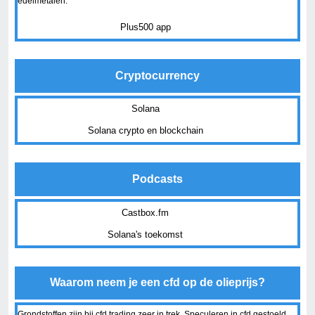
edelmetalen.
Plus500 app
Cryptocurrency
Solana
Solana crypto en blockchain
Podcasts
Castbox.fm
Solana's toekomst
Waarom neem je een cfd op de olieprijs?
Grondstoffen zijn bij cfd trading zeer in trek. Speculeren in cfd gestoeld