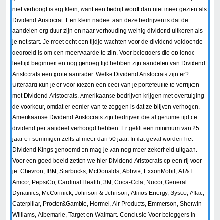
niet verhoogt is erg klein, want een bedrijf wordt dan niet meer gezien als
Dividend Aristocrat. Een klein nadeel aan deze bedrijven is dat de
aandelen erg duur zijn en naar verhouding weinig dividend uitkeren als
je net start. Je moet echt een tijdje wachten voor de dividend voldoende
gegroeid is om een meerwaarde te zijn. Voor beleggers die op jonge
leeftijd beginnen en nog genoeg tijd hebben zijn aandelen van Dividend
Aristocrats een grote aanrader. Welke Dividend Aristocrats zijn er?
Uiteraard kun je er voor kiezen een deel van je portefeuille te verrijken
met Dividend Aristocrats. Amerikaanse bedrijven krijgen met overtuiging
de voorkeur, omdat er eerder van te zeggen is dat ze blijven verhogen.
Amerikaanse Dividend Aristocrats zijn bedrijven die al geruime tijd de
dividend per aandeel verhoogd hebben. Er geldt een minimum van 25
jaar en sommigen zelfs al meer dan 50 jaar. In dat geval worden het
Dividend Kings genoemd en mag je van nog meer zekerheid uitgaan.
Voor een goed beeld zetten we hier Dividend Aristocrats op een rij voor
je: Chevron, IBM, Starbucks, McDonalds, Abbvie, ExxonMobil, AT&T,
Amcor, PepsiCo, Cardinal Health, 3M, Coca-Cola, Nucor, General
Dynamics, McCormick, Johnson & Johnson, Atmos Energy, Sysco, Aflac,
Caterpillar, Procter&Gamble, Hormel, Air Products, Emmerson, Sherwin-
Williams, Albemarle, Target en Walmart. Conclusie Voor beleggers in