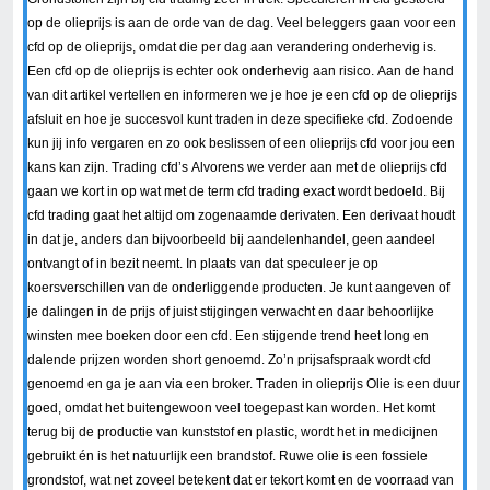
op de olieprijs is aan de orde van de dag. Veel beleggers gaan voor een
cfd op de olieprijs, omdat die per dag aan verandering onderhevig is.
Een cfd op de olieprijs is echter ook onderhevig aan risico. Aan de hand
van dit artikel vertellen en informeren we je hoe je een cfd op de olieprijs
afsluit en hoe je succesvol kunt traden in deze specifieke cfd. Zodoende
kun jij info vergaren en zo ook beslissen of een olieprijs cfd voor jou een
kans kan zijn. Trading cfd’s Alvorens we verder aan met de olieprijs cfd
gaan we kort in op wat met de term cfd trading exact wordt bedoeld. Bij
cfd trading gaat het altijd om zogenaamde derivaten. Een derivaat houdt
in dat je, anders dan bijvoorbeeld bij aandelenhandel, geen aandeel
ontvangt of in bezit neemt. In plaats van dat speculeer je op
koersverschillen van de onderliggende producten. Je kunt aangeven of
je dalingen in de prijs of juist stijgingen verwacht en daar behoorlijke
winsten mee boeken door een cfd. Een stijgende trend heet long en
dalende prijzen worden short genoemd. Zo’n prijsafspraak wordt cfd
genoemd en ga je aan via een broker. Traden in olieprijs Olie is een duur
goed, omdat het buitengewoon veel toegepast kan worden. Het komt
terug bij de productie van kunststof en plastic, wordt het in medicijnen
gebruikt én is het natuurlijk een brandstof. Ruwe olie is een fossiele
grondstof, wat net zoveel betekent dat er tekort komt en de voorraad van