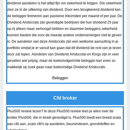
dividend aandelen is het altijd fijn om zekerheid te krijgen. Die zekerheid
zien ze in de uitkering van dividend. Door een terugkerend dividend kan
de belegger timmeren aan passieve inkomsten per maand of per jaar. De
Dividend Aristocrats zijn gevestigde bedrijven die hun dividend 25 jaar
op rij alleen maar verhoogd hebben en daarmee beleggers zekerheid
kunnen bieden die voor de meeste andere ondernemingen niet te geven
is. De aandelen van deze Aristocrats zijn een welkome aanvulling in je
portfolio omdat je er vanuit kan gaan dat dit dividend de rest van je leven
door zal lopen. Aandelen van Dividend Aristocrats en Kings zijn in veel
gevallen wel prijzig, maar de toekomstgerichte belegger kan even zo
makkelijk op zoek gaan naar toekomstige Dividend Aristocrats.
Beleggen
Cfd broker
Plus500 review lezen? In deze Plus500 review lees je alles over de
broker Plus500, die in Israël gevestigd is. Plus500 biedt een breed scala
aan cfd aan, zoals cfd's op aandelen, beursindexen, grondstoffen en