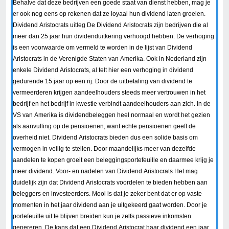
Behalve dat deze bedrijven een goede staat van dienst hebben, mag je
er ook nog eens op rekenen dat ze loyaal hun dividend laten groeien.
Dividend Aristocrats uitleg De Dividend Aristocrats zijn bedrijven die al
meer dan 25 jaar hun dividenduitkering verhoogd hebben. De verhoging
is een voorwaarde om vermeld te worden in de lijst van Dividend
Aristocrats in de Verenigde Staten van Amerika. Ook in Nederland zijn
enkele Dividend Aristocrats, al telt hier een verhoging in dividend
gedurende 15 jaar op een rij. Door de uitbetaling van dividend te
vermeerderen krijgen aandeelhouders steeds meer vertrouwen in het
bedrijf en het bedrijf in kwestie verbindt aandeelhouders aan zich. In de
VS van Amerika is dividendbeleggen heel normaal en wordt het gezien
als aanvulling op de pensioenen, want echte pensioenen geeft de
overheid niet. Dividend Aristocrats bieden dus een solide basis om
vermogen in veilig te stellen. Door maandelijks meer van dezelfde
aandelen te kopen groeit een beleggingsportefeuille en daarmee krijg je
meer dividend. Voor- en nadelen van Dividend Aristocrats Het mag
duidelijk zijn dat Dividend Aristocrats voordelen te bieden hebben aan
beleggers en investeerders. Mooi is dat je zeker bent dat er op vaste
momenten in het jaar dividend aan je uitgekeerd gaat worden. Door je
portefeuille uit te blijven breiden kun je zelfs passieve inkomsten
genereren. De kans dat een Dividend Aristocrat haar dividend een jaar