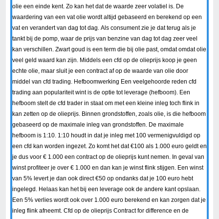
olie een einde kent. Zo kan het dat de waarde zeer volatiel is. De
waardering van een vat olie wordt altijd gebaseerd en berekend op een
vat en verandert van dag tot dag. Als consument zie je dat terug als je
tankt bij de pomp, waar de prijs van benzine van dag tot dag zeer veel
kan verschillen. Zwart goud is een term die bij olie past, omdat omdat olie
veel geld waard kan zijn. Middels een cfd op de olieprijs koop je geen
echte olie, maar sluit je een contract af op de waarde van olie door
middel van cfd trading. Hefboomwerking Een veelgehoorde reden cfd
trading aan populariteit wint is de optie tot leverage (hefboom). Een
hefboom stelt de cfd trader in staat om met een kleine inleg toch flink in
kan zetten op de olieprijs. Binnen grondstoffen, zoals olie, is die hefboom
gebaseerd op de maximale inleg van grondstoffen. De maximale
hefboom is 1:10. 1:10 houdt in dat je inleg met 100 vermenigvuldigd op
een cfd kan worden ingezet. Zo komt het dat €100 als 1.000 euro geldt en
je dus voor € 1.000 een contract op de olieprijs kunt nemen. In geval van
winst profiteer je over € 1.000 en dan kan je winst flink stijgen. Een winst
van 5% levert je dan ook direct €50 op ondanks dat je 100 euro hebt
ingelegd. Helaas kan het bij een leverage ook de andere kant opslaan.
Een 5% verlies wordt ook over 1.000 euro berekend en kan zorgen dat je
inleg flink afneemt. Cfd op de olieprijs Contract for difference en de